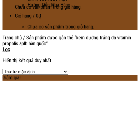
Hướng Dẫn Mua Hàng
Chưa có sản phẩm trong giỏ hàng.
Giỏ hàng /
0
₫
Chưa có sản phẩm trong giỏ hàng.
Trang chủ
/
Sản phẩm được gắn thẻ “kem dưỡng trắng da vitamin
propolis aplb hàn quốc”
Lọc
Hiển thị kết quả duy nhất
Giảm giá!