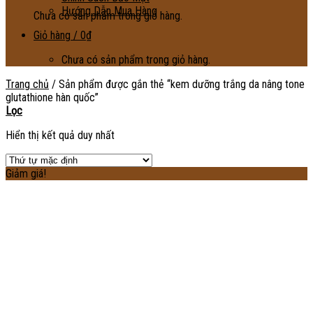
Hướng Dẫn Mua Hàng
Chưa có sản phẩm trong giỏ hàng.
Giỏ hàng /
0
₫
Chưa có sản phẩm trong giỏ hàng.
Trang chủ
/
Sản phẩm được gắn thẻ “kem dưỡng trắng da nâng tone
glutathione hàn quốc”
Lọc
Hiển thị kết quả duy nhất
Giảm giá!