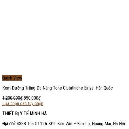
Quick View
Kem Dưỡng Trắng Da Nâng Tone Glutathione Eirlys’ Hàn Quốc
1.200.000
₫
850.000
₫
Lựa chọn các tùy chọn
THIẾT BỊ Y TẾ MINH HÀ
Địa chỉ:
4338 Tòa CT12A KĐT Kim Văn – Kim Lũ, Hoàng Mai, Hà Nội