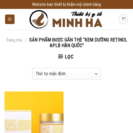
Skip
Website bán thiết bị thẩm mỹ chính hãng
to
content
/
SẢN PHẨM ĐƯỢC GẮN THẺ “KEM DƯỠNG RETINOL
Trang chủ
APLB HÀN QUỐC”
LỌC