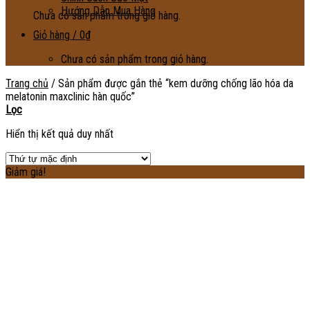
Hướng Dẫn Mua Hàng
Chưa có sản phẩm trong giỏ hàng.
Giỏ hàng /
0
₫
Chưa có sản phẩm trong giỏ hàng.
Trang chủ
/
Sản phẩm được gắn thẻ “kem dưỡng chống lão hóa da
melatonin maxclinic hàn quốc”
Lọc
Hiển thị kết quả duy nhất
Giảm giá!