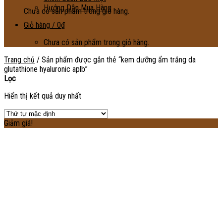
Hướng Dẫn Mua Hàng
Chưa có sản phẩm trong giỏ hàng.
Giỏ hàng /
0
₫
Chưa có sản phẩm trong giỏ hàng.
Trang chủ
/
Sản phẩm được gắn thẻ “kem dưỡng ẩm trắng da
glutathione hyaluronic aplb”
Lọc
Hiển thị kết quả duy nhất
Giảm giá!