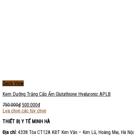
Quick View
Kem Dưỡng Trắng Cấp Ẩm Glutathione Hyaluronic APLB
750.000
₫
500.000
₫
Lựa chọn các tùy chọn
THIẾT BỊ Y TẾ MINH HÀ
Địa chỉ:
4338 Tòa CT12A KĐT Kim Văn – Kim Lũ, Hoàng Mai, Hà Nội