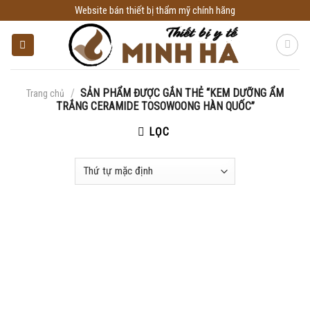
Skip
Website bán thiết bị thẩm mỹ chính hãng
to
content
/
SẢN PHẨM ĐƯỢC GẮN THẺ “KEM DƯỠNG ẨM
Trang chủ
TRẮNG CERAMIDE TOSOWOONG HÀN QUỐC”
LỌC