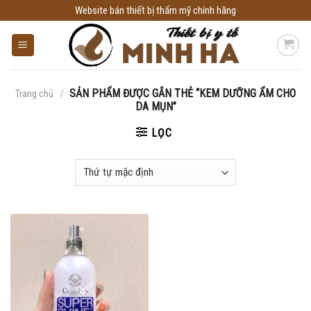
Skip
Website bán thiết bị thẩm mỹ chính hãng
to
content
/
SẢN PHẨM ĐƯỢC GẮN THẺ “KEM DƯỠNG ẨM CHO
Trang chủ
DA MỤN”
LỌC