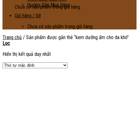
Hướng Dẫn Mua Hàng
Chưa có sản phẩm trong giỏ hàng.
Giỏ hàng /
0
₫
Chưa có sản phẩm trong giỏ hàng.
Trang chủ
/
Sản phẩm được gắn thẻ “kem dưỡng ẩm cho da khô”
Lọc
Hiển thị kết quả duy nhất