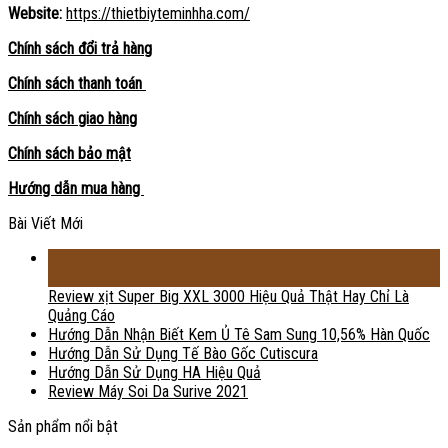
Website:
https://thietbiyteminhha.com/
Chính sách đổi trả hàng
Chính sách thanh toán
Chính sách giao hàng
Chính sách bảo mật
Hướng dẫn mua hàng
Bài Viết Mới
18
Th2
Review xịt Super Big XXL 3000 Hiệu Quả Thật Hay Chỉ Là
Quảng Cáo
Hướng Dẫn Nhận Biết Kem Ủ Tê Sam Sung 10,56% Hàn Quốc
Hướng Dẫn Sử Dụng Tế Bào Gốc Cutiscura
Hướng Dẫn Sử Dụng HA Hiệu Quả
Review Máy Soi Da Surive 2021
Sản phẩm nổi bật