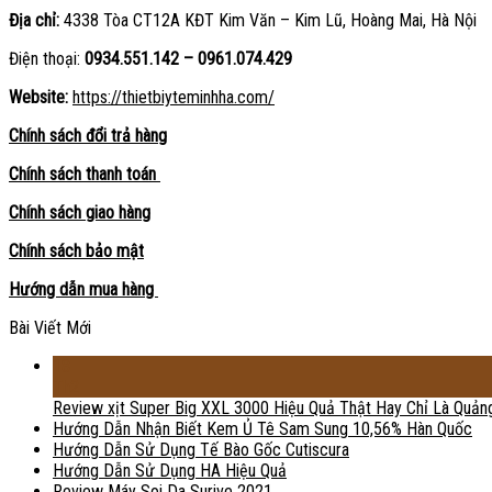
Địa chỉ:
4338 Tòa CT12A KĐT Kim Văn – Kim Lũ, Hoàng Mai, Hà Nội
Điện thoại:
0934.551.142 – 0961.074.429
Website:
https://thietbiyteminhha.com/
Chính sách đổi trả hàng
Chính sách thanh toán
Chính sách giao hàng
Chính sách bảo mật
Hướng dẫn mua hàng
Bài Viết Mới
18
Th2
Review xịt Super Big XXL 3000 Hiệu Quả Thật Hay Chỉ Là Quản
Hướng Dẫn Nhận Biết Kem Ủ Tê Sam Sung 10,56% Hàn Quốc
Hướng Dẫn Sử Dụng Tế Bào Gốc Cutiscura
Hướng Dẫn Sử Dụng HA Hiệu Quả
Review Máy Soi Da Surive 2021