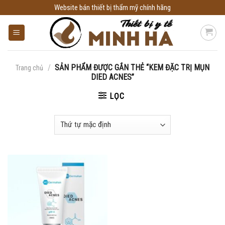
Skip
Website bán thiết bị thẩm mỹ chính hãng
to
content
/
SẢN PHẨM ĐƯỢC GẮN THẺ “KEM ĐẶC TRỊ MỤN
Trang chủ
DIED ACNES”
LỌC