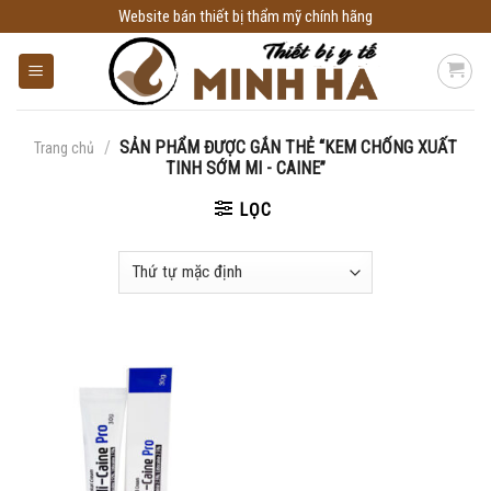
Skip
Website bán thiết bị thẩm mỹ chính hãng
to
content
/
SẢN PHẨM ĐƯỢC GẮN THẺ “KEM CHỐNG XUẤT
Trang chủ
TINH SỚM MI - CAINE”
LỌC