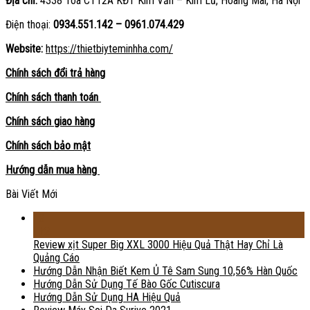
Địa chỉ:
4338 Tòa CT12A KĐT Kim Văn – Kim Lũ, Hoàng Mai, Hà Nội
Điện thoại:
0934.551.142 – 0961.074.429
Website:
https://thietbiyteminhha.com/
Chính sách đổi trả hàng
Chính sách thanh toán
Chính sách giao hàng
Chính sách bảo mật
Hướng dẫn mua hàng
Bài Viết Mới
18
Th2
Review xịt Super Big XXL 3000 Hiệu Quả Thật Hay Chỉ Là
Quảng Cáo
Hướng Dẫn Nhận Biết Kem Ủ Tê Sam Sung 10,56% Hàn Quốc
Hướng Dẫn Sử Dụng Tế Bào Gốc Cutiscura
Hướng Dẫn Sử Dụng HA Hiệu Quả