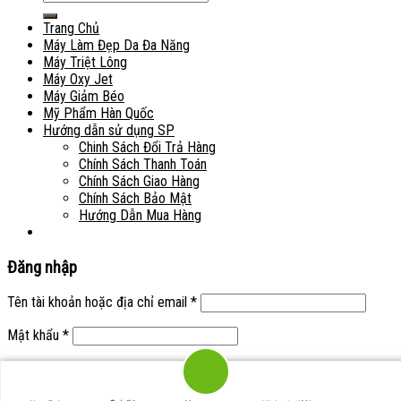
kiếm:
Trang Chủ
Máy Làm Đẹp Da Đa Năng
Máy Triệt Lông
Máy Oxy Jet
Máy Giảm Béo
Mỹ Phẩm Hàn Quốc
Hướng dẫn sử dụng SP
Chinh Sách Đổi Trả Hàng
Chính Sách Thanh Toán
Chính Sách Giao Hàng
Chính Sách Bảo Mật
Hướng Dẫn Mua Hàng
Đăng nhập
Tên tài khoản hoặc địa chỉ email
*
Mật khẩu
*
Ghi nhớ mật khẩu
Đăng nhập