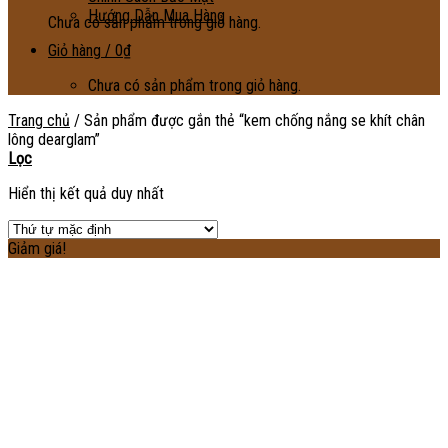
Hướng Dẫn Mua Hàng
Chưa có sản phẩm trong giỏ hàng.
Giỏ hàng /
0
₫
Chưa có sản phẩm trong giỏ hàng.
Trang chủ
/
Sản phẩm được gắn thẻ “kem chống nắng se khít chân
lông dearglam”
Lọc
Hiển thị kết quả duy nhất
Giảm giá!