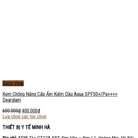
Quick View
Kem Chống Năng Cấp Ẩm Kiểm Dầu Aqua SPF50+/Pa++++
Dearglam
600.000
₫
400.000
₫
Lựa chọn các tùy chọn
THIẾT BỊ Y TẾ MINH HÀ