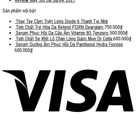
Review Máy Soi Da Surive 2021
Sản phẩm nổi bật
Thay Tay Cầm Triệt Lông Diode 6 Thanh Tại Nhà
Tinh Chất Trẻ Hóa Da Retinol PDRN Dearglam
750.000
₫
Serum Phục Hồi Da Cấp Ẩm Vitamin B5 Tenzero
500.000
₫
Tinh Chất Se Khít Lỗ Chân Lông Giảm Mụn Dr Cella
600.000
₫
Serum Dưỡng Ẩm Phục Hồi Da Panthenol Hydra Fiorese
600.000
₫