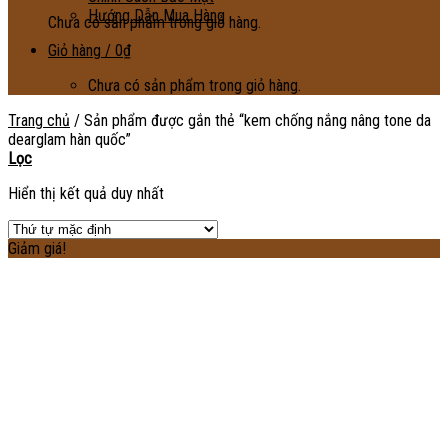
Hướng Dẫn Mua Hàng
Chưa có sản phẩm trong giỏ hàng.
Giỏ hàng /
0
₫
Chưa có sản phẩm trong giỏ hàng.
Trang chủ
/
Sản phẩm được gắn thẻ “kem chống nắng nâng tone da
dearglam hàn quốc”
Lọc
Hiển thị kết quả duy nhất
Giảm giá!