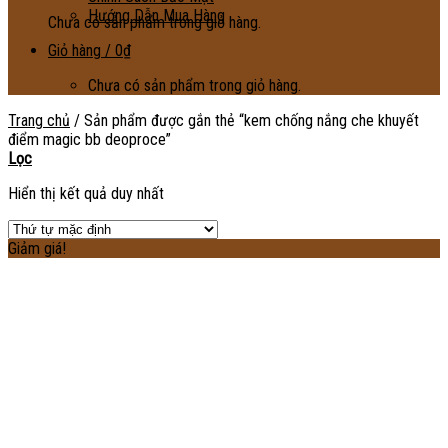
Hướng Dẫn Mua Hàng
Chưa có sản phẩm trong giỏ hàng.
Giỏ hàng /
0
₫
Chưa có sản phẩm trong giỏ hàng.
Trang chủ
/
Sản phẩm được gắn thẻ “kem chống nắng che khuyết
điểm magic bb deoproce”
Lọc
Hiển thị kết quả duy nhất
Giảm giá!