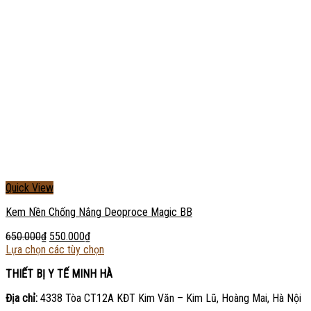
Quick View
Kem Nền Chống Nắng Deoproce Magic BB
650.000
₫
550.000
₫
Lựa chọn các tùy chọn
THIẾT BỊ Y TẾ MINH HÀ
Địa chỉ:
4338 Tòa CT12A KĐT Kim Văn – Kim Lũ, Hoàng Mai, Hà Nội