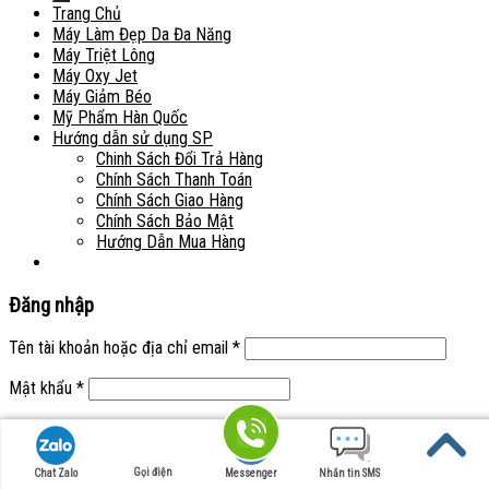
Trang Chủ
Máy Làm Đẹp Da Đa Năng
Máy Triệt Lông
Máy Oxy Jet
Máy Giảm Béo
Mỹ Phẩm Hàn Quốc
Hướng dẫn sử dụng SP
Chinh Sách Đổi Trả Hàng
Chính Sách Thanh Toán
Chính Sách Giao Hàng
Chính Sách Bảo Mật
Hướng Dẫn Mua Hàng
Đăng nhập
Tên tài khoản hoặc địa chỉ email
*
Mật khẩu
*
Ghi nhớ mật khẩu
Đăng nhập
Quên mật khẩu?
Gọi điện
Chat Zalo
Messenger
Nhắn tin SMS