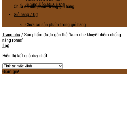
Hướng Dẫn Mua Hàng
Chưa có sản phẩm trong giỏ hàng.
Giỏ hàng /
0
₫
Chưa có sản phẩm trong giỏ hàng.
Trang chủ
/
Sản phẩm được gắn thẻ “kem che khuyết điểm chống
nắng ronas”
Lọc
Hiển thị kết quả duy nhất
Giảm giá!