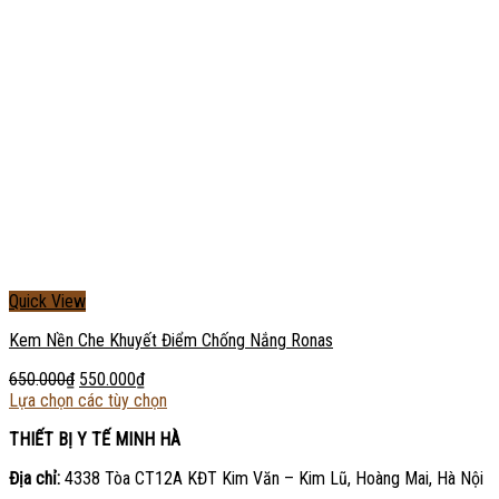
Quick View
Kem Nền Che Khuyết Điểm Chống Nắng Ronas
650.000
₫
550.000
₫
Lựa chọn các tùy chọn
THIẾT BỊ Y TẾ MINH HÀ
Địa chỉ:
4338 Tòa CT12A KĐT Kim Văn – Kim Lũ, Hoàng Mai, Hà Nội