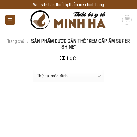
Skip
Website bán thiết bị thẩm mỹ chính hãng
to
content
/
SẢN PHẨM ĐƯỢC GẮN THẺ “KEM CẤP ẨM SUPER
Trang chủ
SHINE”
LỌC