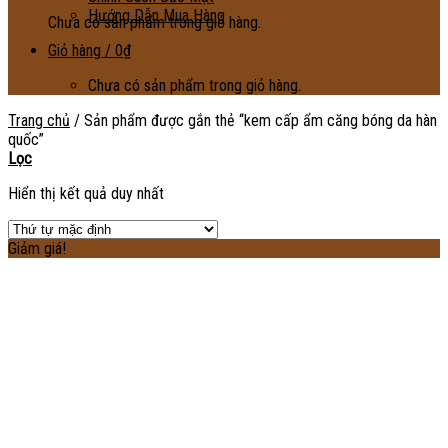
Hướng Dẫn Mua Hàng
Chưa có sản phẩm trong giỏ hàng.
Giỏ hàng /
0
₫
Chưa có sản phẩm trong giỏ hàng.
Trang chủ
/
Sản phẩm được gắn thẻ “kem cấp ẩm căng bóng da hàn
quốc”
Lọc
Hiển thị kết quả duy nhất
Giảm giá!