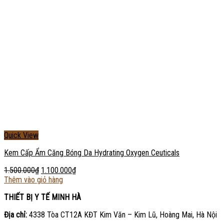
Quick View
Kem Cấp Ẩm Căng Bóng Da Hydrating Oxygen Ceuticals
1.500.000
₫
1.100.000
₫
Thêm vào giỏ hàng
THIẾT BỊ Y TẾ MINH HÀ
Địa chỉ:
4338 Tòa CT12A KĐT Kim Văn – Kim Lũ, Hoàng Mai, Hà Nội