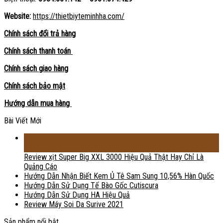
Website:
https://thietbiyteminhha.com/
Chính sách đổi trả hàng
Chính sách thanh toán
Chính sách giao hàng
Chính sách bảo mật
Hướng dẫn mua hàng
Bài Viết Mới
18
Th2
Review xịt Super Big XXL 3000 Hiệu Quả Thật Hay Chỉ Là
Quảng Cáo
Hướng Dẫn Nhận Biết Kem Ủ Tê Sam Sung 10,56% Hàn Quốc
Hướng Dẫn Sử Dụng Tế Bào Gốc Cutiscura
Hướng Dẫn Sử Dụng HA Hiệu Quả
Review Máy Soi Da Surive 2021
Sản phẩm nổi bật