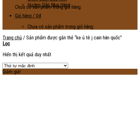
Hướng Dẫn Mua Hàng
Chưa có sản phẩm trong giỏ hàng.
Giỏ hàng /
0
₫
Chưa có sản phẩm trong giỏ hàng.
Trang chủ
/
Sản phẩm được gắn thẻ “ke ủ tê j cain hàn quốc”
Lọc
Hiển thị kết quả duy nhất
Giảm giá!