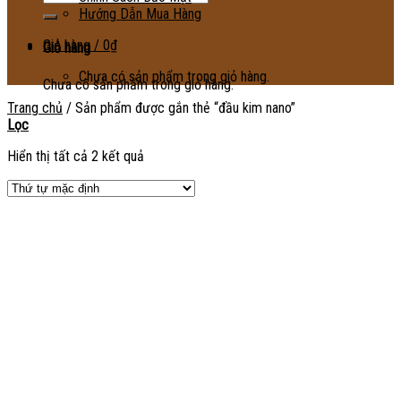
kiếm:
Hướng Dẫn Mua Hàng
Giỏ hàng /
0
₫
Giỏ hàng
Chưa có sản phẩm trong giỏ hàng.
Chưa có sản phẩm trong giỏ hàng.
Trang chủ
/
Sản phẩm được gắn thẻ “đầu kim nano”
Lọc
Hiển thị tất cả 2 kết quả