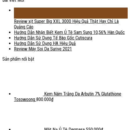
Bài Viết Mới
18
Th2
Review xịt Super Big XXL 3000 Hiệu Quả Thật Hay Chỉ Là
Quảng Cáo
Hướng Dẫn Nhận Biết Kem Ủ Tê Sam Sung 10,56% Hàn Quốc
Hướng Dẫn Sử Dụng Tế Bào Gốc Cutiscura
Hướng Dẫn Sử Dụng HA Hiệu Quả
Review Máy Soi Da Surive 2021
Sản phẩm nổi bật
Kem Nám Trắng Da Arbutin 7% Glutathione
Tosowoong
800.000
₫
Mặt Nạ Ủ Tê Dermasa
550.000
₫