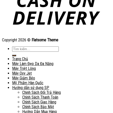
Copyright 2026 ©
Flatsome Theme
Tìm
kiếm:
Trang Chủ
Máy Làm Đẹp Da Đa Năng
Máy Triệt Lông
Máy Oxy Jet
Máy Giảm Béo
Mỹ Phẩm Hàn Quốc
Hướng dẫn sử dụng SP
Chinh Sách Đổi Trả Hàng
Chính Sách Thanh Toán
Chính Sách Giao Hàng
Chính Sách Bảo Mật
Hướng Dẫn Mua Hàng