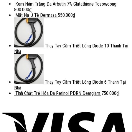
Kem Nám Trắng Da Arbutin 7% Glutathione Tosowoong
800.000
₫
Mặt Nạ Ủ Tê Dermasa
550.000
₫
Thay Tay Cầm Triệt Lông Diode 10 Thanh Tại
Nhà
Thay Tay Cầm Triệt Lông Diode 6 Thanh Tại
Nhà
Tinh Chất Trẻ Hóa Da Retinol PDRN Dearglam
750.000
₫