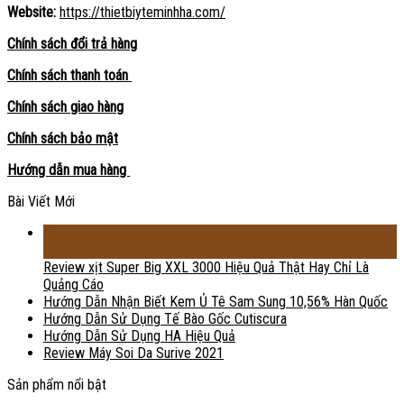
Website:
https://thietbiyteminhha.com/
Chính sách đổi trả hàng
Chính sách thanh toán
Chính sách giao hàng
Chính sách bảo mật
Hướng dẫn mua hàng
Bài Viết Mới
18
Th2
Review xịt Super Big XXL 3000 Hiệu Quả Thật Hay Chỉ Là
Quảng Cáo
Hướng Dẫn Nhận Biết Kem Ủ Tê Sam Sung 10,56% Hàn Quốc
Hướng Dẫn Sử Dụng Tế Bào Gốc Cutiscura
Hướng Dẫn Sử Dụng HA Hiệu Quả
Review Máy Soi Da Surive 2021
Sản phẩm nổi bật