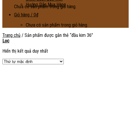
Hướng Dẫn Mua Hàng
Chưa có sản phẩm trong giỏ hàng.
Giỏ hàng /
0
₫
Chưa có sản phẩm trong giỏ hàng.
Trang chủ
/
Sản phẩm được gắn thẻ “đầu kim 36”
Lọc
Hiển thị kết quả duy nhất