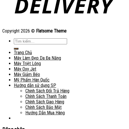
Copyright 2026 ©
Flatsome Theme
Tìm
kiếm:
Trang Chủ
Máy Làm Đẹp Da Đa Năng
Máy Triệt Lông
Máy Oxy Jet
Máy Giảm Béo
Mỹ Phẩm Hàn Quốc
Hướng dẫn sử dụng SP
Chinh Sách Đổi Trả Hàng
Chính Sách Thanh Toán
Chính Sách Giao Hàng
Chính Sách Bảo Mật
Hướng Dẫn Mua Hàng