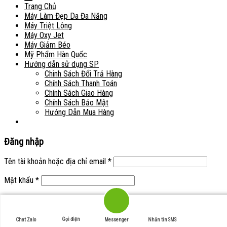
Trang Chủ
Máy Làm Đẹp Da Đa Năng
Máy Triệt Lông
Máy Oxy Jet
Máy Giảm Béo
Mỹ Phẩm Hàn Quốc
Hướng dẫn sử dụng SP
Chinh Sách Đổi Trả Hàng
Chính Sách Thanh Toán
Chính Sách Giao Hàng
Chính Sách Bảo Mật
Hướng Dẫn Mua Hàng
Đăng nhập
Tên tài khoản hoặc địa chỉ email
*
Mật khẩu
*
Ghi nhớ mật khẩu
Đăng nhập
Quên mật khẩu?
Gọi điện
Chat Zalo
Messenger
Nhắn tin SMS