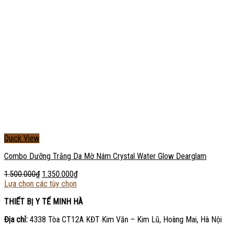
Quick View
Combo Dưỡng Trắng Da Mờ Nám Crystal Water Glow Dearglam
1.500.000
₫
1.350.000
₫
Lựa chọn các tùy chọn
THIẾT BỊ Y TẾ MINH HÀ
Địa chỉ:
4338 Tòa CT12A KĐT Kim Văn – Kim Lũ, Hoàng Mai, Hà Nội