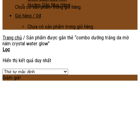
Hướng Dẫn Mua Hàng
Chưa có sản phẩm trong giỏ hàng.
Giỏ hàng /
0
₫
Chưa có sản phẩm trong giỏ hàng.
Trang chủ
/
Sản phẩm được gắn thẻ “combo dưỡng trắng da mờ
nám crystal water glow”
Lọc
Hiển thị kết quả duy nhất
Giảm giá!