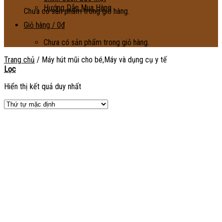
Hướng Dẫn Mua Hàng
Chưa có sản phẩm trong giỏ hàng.
Giỏ hàng /
0
₫
Chưa có sản phẩm trong giỏ hàng.
Trang chủ
/
Máy hút mũi cho bé,Máy và dụng cụ y tế
Lọc
Hiển thị kết quả duy nhất