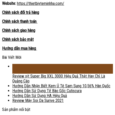
Website:
https://thietbiyteminhha.com/
Chính sách đổi trả hàng
Chính sách thanh toán
Chính sách giao hàng
Chính sách bảo mật
Hướng dẫn mua hàng
Bài Viết Mới
18
Th2
Review xịt Super Big XXL 3000 Hiệu Quả Thật Hay Chỉ Là
Quảng Cáo
Hướng Dẫn Nhận Biết Kem Ủ Tê Sam Sung 10,56% Hàn Quốc
Hướng Dẫn Sử Dụng Tế Bào Gốc Cutiscura
Hướng Dẫn Sử Dụng HA Hiệu Quả
Review Máy Soi Da Surive 2021
Sản phẩm nổi bật